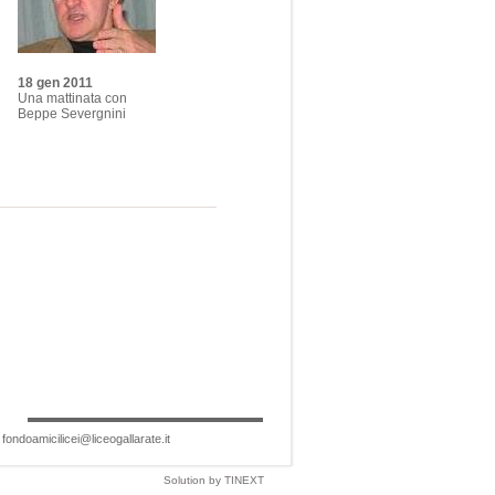
18 gen 2011
Una mattinata con
Beppe Severgnini
|
fondoamicilicei@liceogallarate.it
Solution by
TINEXT